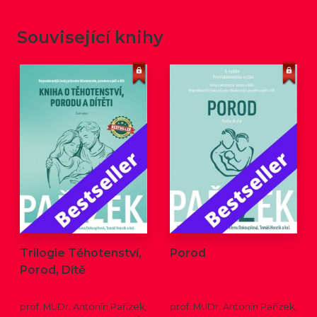
Související knihy
Trilogie Těhotenství,
Porod
Porod, Dítě
prof. MUDr. Antonín Pařízek,
prof. MUDr. Antonín Pařízek,