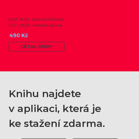
prof. MUDr. Antonín Pařízek,
CSc.; MUDr. Hana Krejčová,
Ph.D.; MUDr. Milena
490 Kč
Dokoupilová; prof. MUDr.
Tomáš Honzík, Ph.D. a kol.
DETAIL KNIHY
Knihu najdete
v aplikaci, která je
ke stažení zdarma.