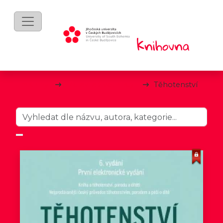
mKnihy
Zdraví a životní styl
Těhotenství