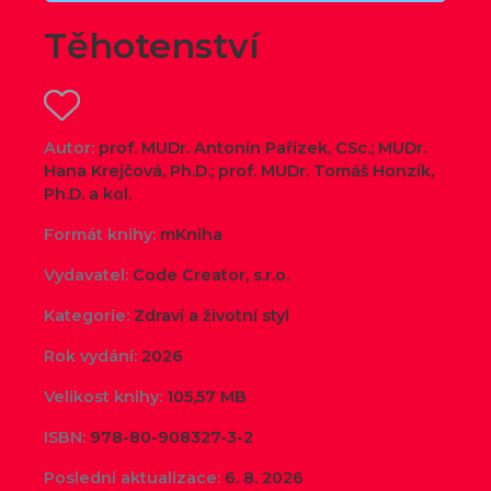
Těhotenství
Autor:
prof. MUDr. Antonín Pařízek, CSc.; MUDr.
Hana Krejčová, Ph.D.; prof. MUDr. Tomáš Honzík,
Ph.D. a kol.
Formát knihy:
mKniha
Vydavatel:
Code Creator, s.r.o.
Kategorie:
Zdraví a životní styl
Rok vydání:
2026
Velikost knihy:
105,57 MB
ISBN:
978-80-908327-3-2
Poslední aktualizace:
6. 8. 2026