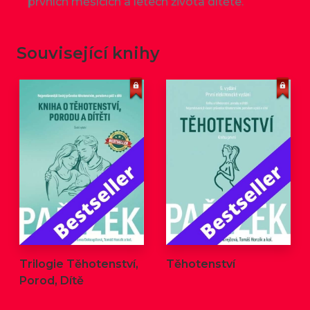
prvních měsících a letech života dítěte.
Související knihy
Trilogie Těhotenství,
Těhotenství
Porod, Dítě