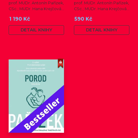
prof. MUDr. Antonín Pařízek,
prof. MUDr. Antonín Pařízek,
CSc.; MUDr. Hana Krejčová,
CSc.; MUDr. Hana Krejčová,
Ph.D.; MUDr. Milena
Ph.D.; prof. MUDr. Tomáš
1 190 Kč
590 Kč
Dokoupilová; prof. MUDr.
Honzík, Ph.D. a kol.
Tomáš Honzík, Ph.D. a kol.
DETAIL KNIHY
DETAIL KNIHY