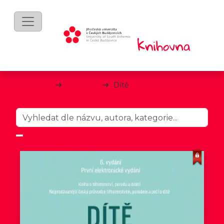
mKnihy
Ostatní
Dítě