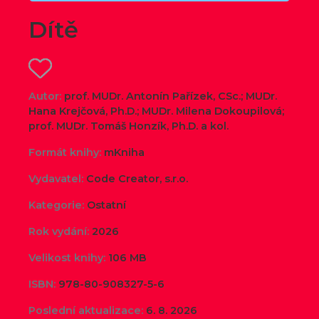
Dítě
Autor:
prof. MUDr. Antonín Pařízek, CSc.; MUDr.
Hana Krejčová, Ph.D.; MUDr. Milena Dokoupilová;
prof. MUDr. Tomáš Honzík, Ph.D. a kol.
Formát knihy:
mKniha
Vydavatel:
Code Creator, s.r.o.
Kategorie:
Ostatní
Rok vydání:
2026
Velikost knihy:
106 MB
ISBN:
978-80-908327-5-6
Poslední aktualizace:
6. 8. 2026