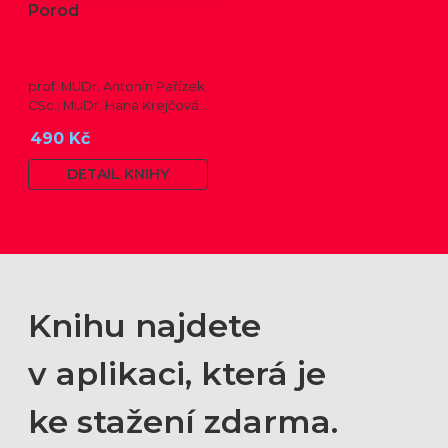
Porod
prof. MUDr. Antonín Pařízek,
CSc.; MUDr. Hana Krejčová,
Ph.D.; MUDr. Milena
490 Kč
Dokoupilová; prof. MUDr.
Tomáš Honzík, Ph.D. a kol.
DETAIL KNIHY
Knihu najdete
v aplikaci, která je
ke stažení zdarma.