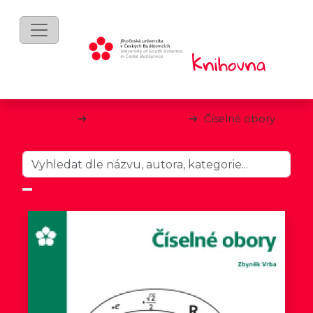
mKnihy
IT a matematika
Číselné obory