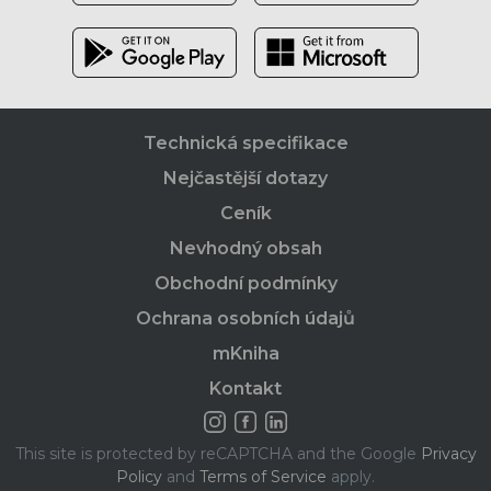
Technická specifikace
Nejčastější dotazy
Ceník
Nevhodný obsah
Obchodní podmínky
Ochrana osobních údajů
mKniha
Kontakt
This site is protected by reCAPTCHA and the Google
Privacy
Policy
and
Terms of Service
apply.