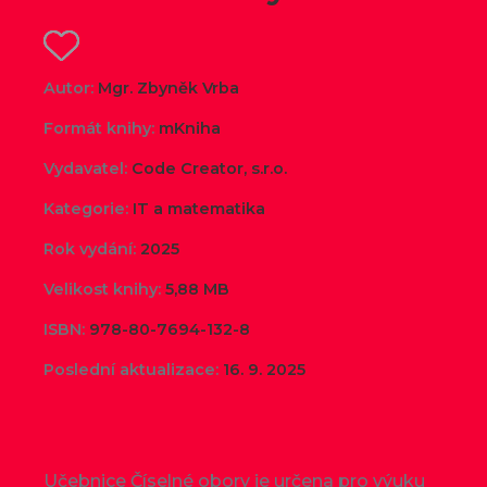
Autor:
Mgr. Zbyněk Vrba
Formát knihy:
mKniha
Vydavatel:
Code Creator, s.r.o.
Kategorie:
IT a matematika
Rok vydání:
2025
Velikost knihy:
5,88 MB
ISBN:
978-80-7694-132-8
Poslední aktualizace:
16. 9. 2025
Učebnice Číselné obory je určena pro výuku