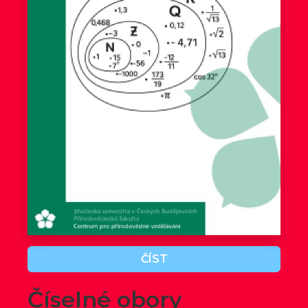
ČÍST
Číselné obory