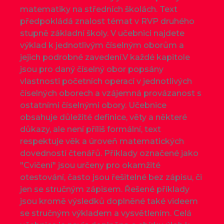
matematiky na středních školách. Text
předpokládá znalost témat v RVP druhého
stupně základní školy. V učebnici najdete
výklad k jednotlivým číselným oborům a
jejich podrobné zavedení.V každé kapitole
jsou pro daný číselný obor popsány
vlastnosti početních operací v jednotlivých
číselných oborech a vzájemná provázanost s
ostatními číselnými obory. Učebnice
obsahuje důležité definice, věty a některé
důkazy, ale není příliš formální, text
respektuje věk a úroveň matematických
dovedností čtenářů. Příklady označené jako
"Cvičení" jsou určeny pro okamžité
otestování, často jsou řešitelné bez zápisu, či
jen se stručným zápisem. Řešené příklady
jsou kromě výsledků doplněné také videem
se stručným výkladem a vysvětlením. Celá