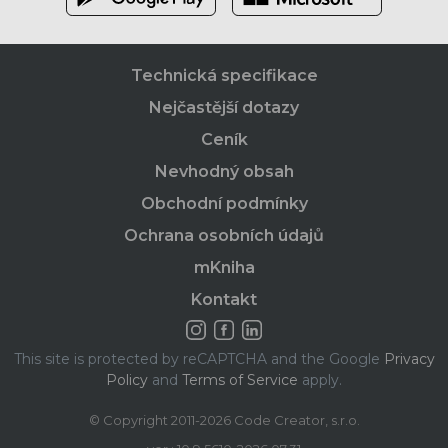
Technická specifikace
Nejčastější dotazy
Ceník
Nevhodný obsah
Obchodní podmínky
Ochrana osobních údajů
mKniha
Kontakt
This site is protected by reCAPTCHA and the Google
Privacy
Policy
and
Terms of Service
apply.
© Copyright 2011-2026 Code Creator, s.r.o.