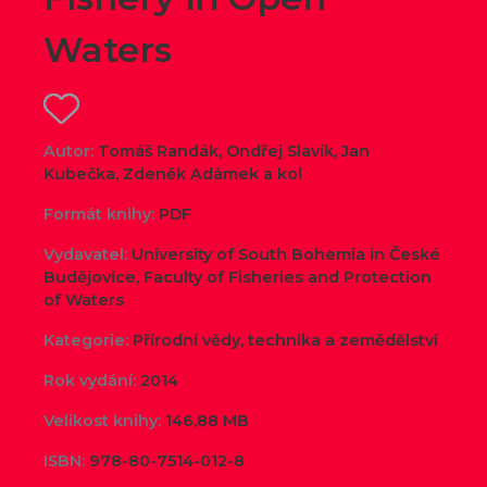
Waters
Autor:
Tomáš Randák, Ondřej Slavík, Jan
Kubečka, Zdeněk Adámek a kol
Formát knihy:
PDF
Vydavatel:
University of South Bohemia in České
Budějovice, Faculty of Fisheries and Protection
of Waters
Kategorie:
Přírodní vědy, technika a zemědělství
Rok vydání:
2014
Velikost knihy:
146,88 MB
ISBN:
978-80-7514-012-8