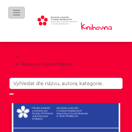
mKnihy
Přírodní vědy, technika a zemědělství
Fishery in Open Waters