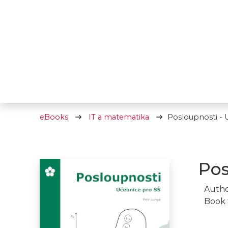
eBooks
IT a matematika
Posloupnosti - 
Pos
Autho
Book 