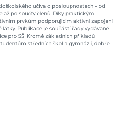
ředoškolského učiva o posloupnostech – od
e až po součty členů. Díky praktickým
aktivním prvkům podporujícím aktivní zapojení
 látky. Publikace je součástí řady vydávané
ice pro SŠ. Kromě základních příkladů
 studentům středních škol a gymnázií, dobře