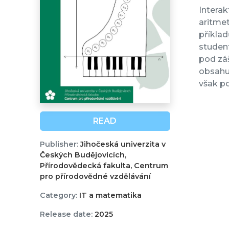
Interak
aritmet
příklad
student
pod záš
obsahuj
však po
READ
Publisher:
Jihočeská univerzita v
Českých Budějovicích,
Přírodovědecká fakulta, Centrum
pro přírodovědné vzdělávání
Category:
IT a matematika
Release date:
2025