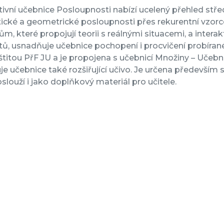
tivní učebnice Posloupnosti nabízí ucelený přehled st
ické a geometrické posloupnosti přes rekurentní vzorc
ům, které propojují teorii s reálnými situacemi, a inter
ů, usnadňuje učebnice pochopení i procvičení probírané
titou PřF JU a je propojena s učebnicí Množiny – Učebn
e učebnice také rozšiřující učivo. Je určena především
slouží i jako doplňkový materiál pro učitele.