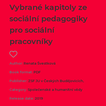
Vybrané kapitoly ze
sociální pedagogiky
pro sociální
pracovníky
Author:
Renata Švestková
Book format:
PDF
Publisher:
ZSF JU v Českých Budějovicích,
Category:
Společenské a humanitní vědy
Release date:
2019