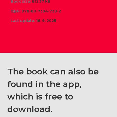
Book size:
812,37 kB
ISBN:
978-80-7394-739-2
Last update:
16. 9. 2025
The book can also be
found in the app,
which is free to
download.