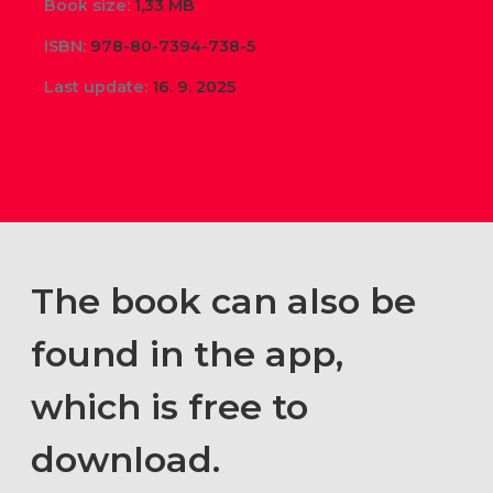
Book size:
1,33 MB
ISBN:
978-80-7394-738-5
Last update:
16. 9. 2025
The book can also be
found in the app,
which is free to
download.