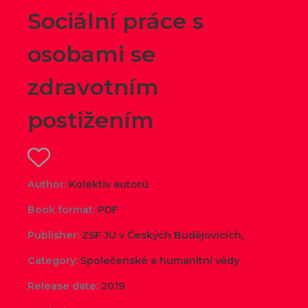
Sociální práce s
osobami se
zdravotním
postižením
Author:
Kolektiv autorů
Book format:
PDF
Publisher:
ZSF JU v Českých Budějovicích,
Category:
Společenské a humanitní vědy
Release date:
2019