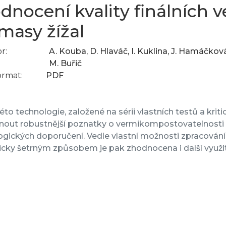
dnocení kvality finálních
masy žížal
r:
A. Kouba, D. Hlaváč, I. Kuklina, J. Hamáčková
M. Buřič
ormat:
PDF
éto technologie, založené na sérii vlastních testů a kri
nout robustnější poznatky o vermikompostovatelnosti k
ogických doporučení. Vedle vlastní možnosti zpracován
icky šetrným způsobem je pak zhodnocena i další využ