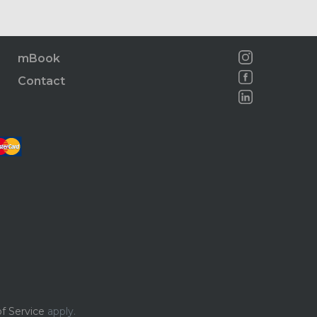
mBook
Contact
f Service
apply.