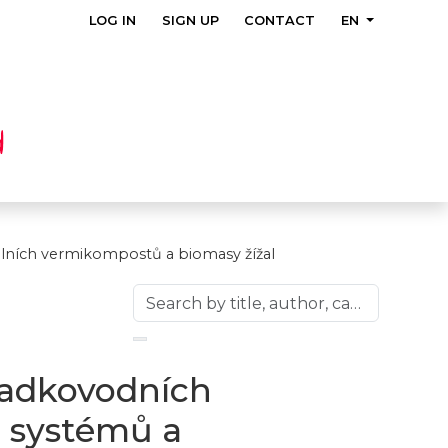
LOG IN
SIGN UP
CONTACT
EN
álních vermikompostů a biomasy žížal
ladkovodních
h systémů a