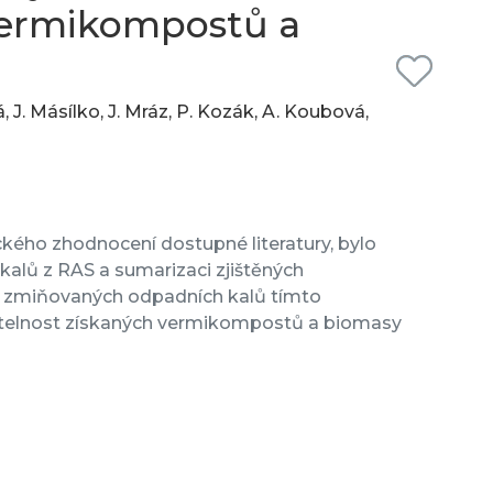
 vermikompostů a
, J. Másílko, J. Mráz, P. Kozák, A. Koubová,
tického zhodnocení dostupné literatury, bylo
alů z RAS a sumarizaci zjištěných
í zmiňovaných odpadních kalů tímto
itelnost získaných vermikompostů a biomasy