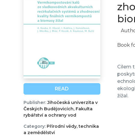
zho
bio
Autho
Book f
Cílem t
poskyt
echnol
ekolog
READ
žížal.
Publisher:
Jihočeská univerzita v
Českých Budějovicích, Fakulta
rybářství a ochrany vod
Category:
Přírodní vědy, technika
a zemědělství