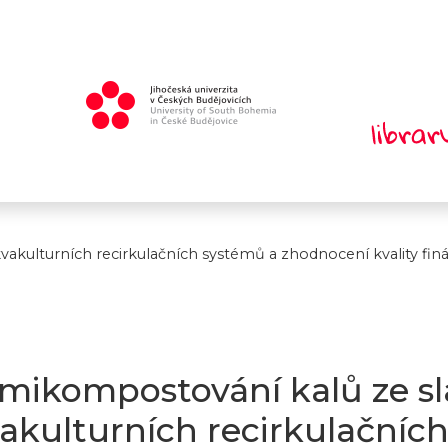
kulturních recirkulačních systémů a zhodnocení kvality fin
mikompostování kalů ze s
akulturních recirkulačníc