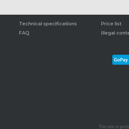
Technical specifications
Price list
FAQ
Illegal cont
This site is p